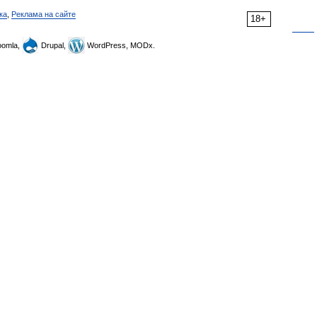
ка
,
Реклама на сайте
18+
omla,
Drupal,
WordPress, MODx.