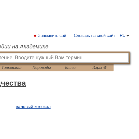
Запомнить сайт
Словарь на свой сайт
RU
едии на Академике
Толкования
Переводы
Книги
Игры ⚽
дчества
валовый колокол