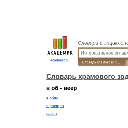
Словари и энциклоп
academic.ru
Словарь храмового зодчества
Словарь храмового зо
в об - веер
в обло
в расщеп
вазон